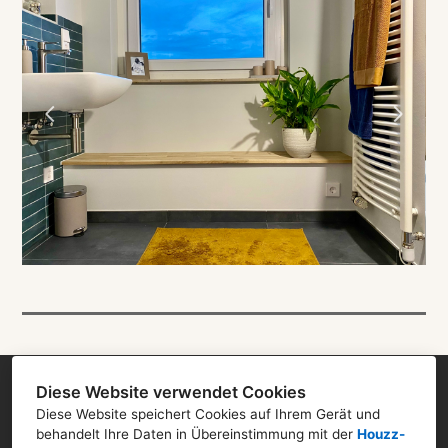
Interior Design
Über mich
Projekte
FAQ
Kontakt
Diese Website verwendet Cookies
Diese Website speichert Cookies auf Ihrem Gerät und
behandelt Ihre Daten in Übereinstimmung mit der
Zaschendorfer Straße 3, 01662 Meißen
Houzz-