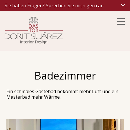
Sie haben Fragen? Sprechen Sie mich gern an:
Zu
Hauptinhalten
überspringen
Badezimmer
Ein schmales Gästebad bekommt mehr Luft und ein
Masterbad mehr Wärme.